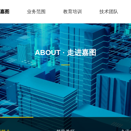
嘉图
业务范围
教育培训
技术团队
立与基本应用
地铁
BIM应试培训课程
领导关怀
管理团队
行业资讯
人才招聘
道路
基于BIM的项目解决方案
企业文化
技术成员
桥梁
企业定制课程
铁路
项目实战
BIM技术
ABOUT · 走进嘉图