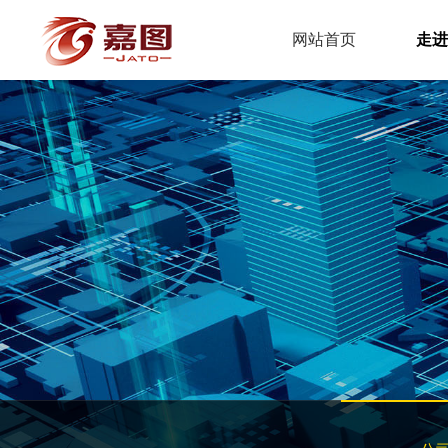
网站首页
走进
公司简介
BIM模型建
BIM考试
专家顾问
房建
嘉图动态
联系方式