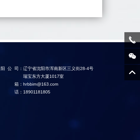
阳公司
：
辽宁省沈阳市浑南新区三义街28-4号
瑞宝东方大厦1017室
邮箱
：
hrbbim@163.com
电话
：
18901181805