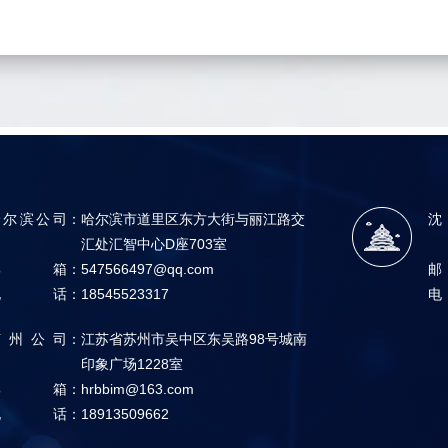
哈尔滨公司
：
哈尔滨市道里区东方大街与丽江路交
沈
汇处汇智中心D座703室
邮箱
：
547566497@qq.com
电话
：
18545523317
苏州公司
：
江苏省苏州市吴中区东吴路98号城南
印象广场1228室
邮箱
：
hrbbim@163.com
电话
：
18913509662