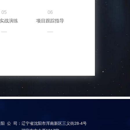
05
06
实战演练
项目跟踪指导
阳公司
：
辽宁省沈阳市浑南新区三义街28-4号