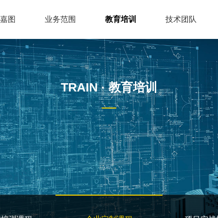
嘉图
业务范围
教育培训
技术团队
立与基本应用
地铁
BIM应试培训课程
领导关怀
管理团队
行业资讯
人才招聘
道路
基于BIM的项目解决方案
企业文化
技术成员
桥梁
企业定制课程
铁路
项目实战
BIM技术
TRAIN · 教育培训