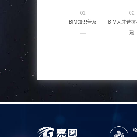
01
02
BIM知识普及
BIM人才选
建